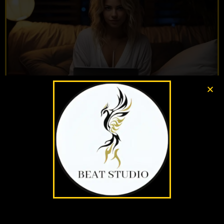
Una pc moderna que ejecute Windows o Mac. Te recomendamos
una computadora con un procesador i7 o similar, con 8 GB de RAM o
más. Comunícate con nosotros si si desea recibir asesoramiento
para elegir tu pc ideal.
Cámara web