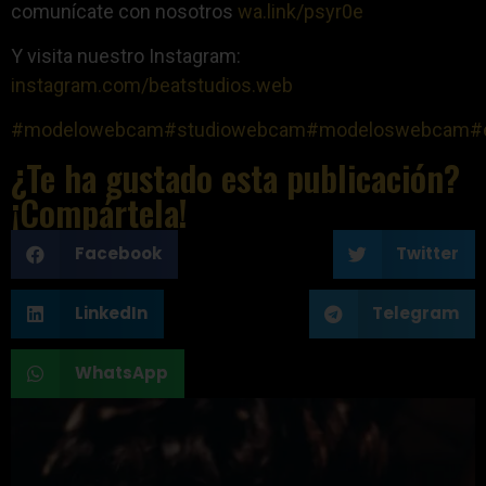
comunícate con nosotros
wa.link/psyr0e
Y visita nuestro Instagram:
instagram.com/beatstudios.web
#modelowebcam
#studiowebcam
#modeloswebcam
#
¿Te ha gustado esta publicación?
¡Compártela!
Facebook
Twitter
LinkedIn
Telegram
WhatsApp