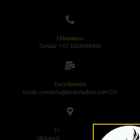
Llámanos
Celular: +57 3205998956
Escríbenos
Email: contacto@beatstudios.com.CO
Conócenos
Ubicación: Itagüi-Antioquia