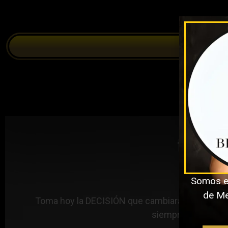
transfo
Somos e
de Med
Toma hoy la DECISIÓN que cambiará tu vida para si
siempre te has pro