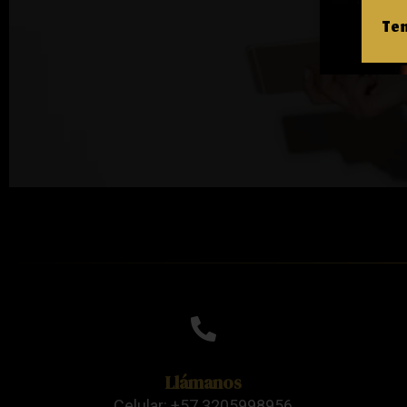
Ten
Llámanos
Celular: +57 3205998956