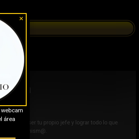
nstancia
o webcam
el área
inanciera, ser tu propio jefe y lograr todo lo que
 crees en tí mism@.