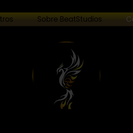
tros
Sobre BeatStudios
C