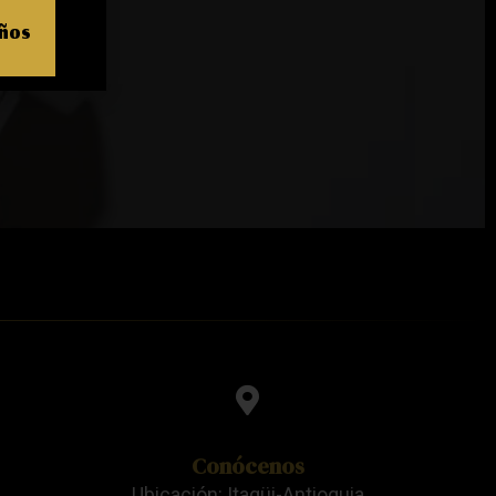
años
Conócenos
Ubicación: Itagüi-Antioquia