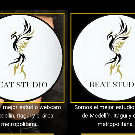
Obtener Una Entrevista.
BeatStudios
Descubre el camino hacia tu independencia financiera
rma tu vida con disciplina y co
l mejor estudio webcam
Somos el mejor estudi
ellín, Itagüi y el área
de Medellín, Itagüi y 
empre: ingresos increíbles, estabilidad laboral, libertad f
metropolitana.
metropolitana.
puesto. Todo esto es posible si trabajas con disciplina y