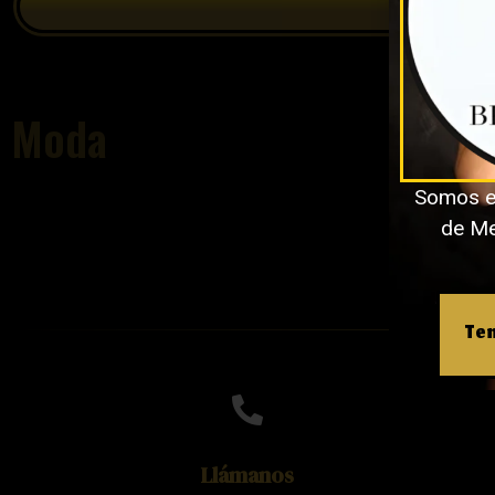
Moda
Somos e
de Med
Ten
Llámanos