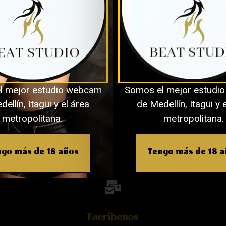
Obtener Una Entrevista.
l mejor estudio webcam
Somos el mejor estudi
ellín, Itagüi y el área
de Medellín, Itagüi y 
metropolitana.
metropolitana.
go más de 18 años
Tengo más de 18 
Escríbenos