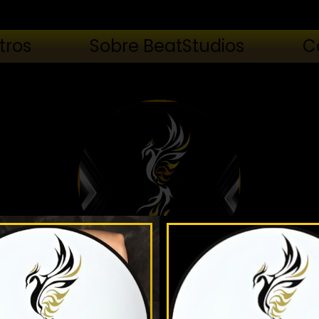
tros
Sobre BeatStudios
C