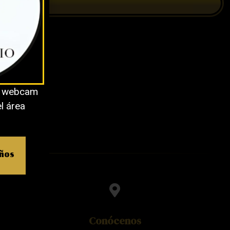
o webcam
el área
años
Conócenos