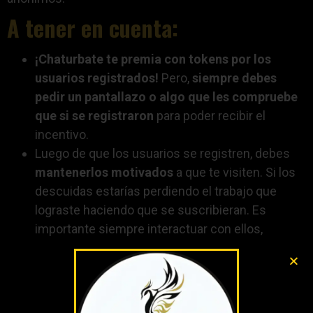
A tener en cuenta:
¡Chaturbate te premia con tokens por los
usuarios registrados!
Pero,
siempre debes
pedir un pantallazo o algo que les compruebe
que si se registraron
para poder recibir el
incentivo.
Luego de que los usuarios se registren, debes
mantenerlos motivados
a que te visiten. Si los
descuidas estarías perdiendo el trabajo que
lograste haciendo que se suscribieran. Es
importante siempre interactuar con ellos,
saludarlos y
hacerlos sentir importantes
;
porque lo son…
Hay varias estrategias adicionales que puedes
seguir para posicionarte en Chaturbate en el 2023: