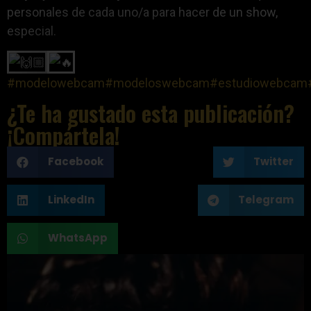
personales de cada uno/a para hacer de un show,
especial.
#modelowebcam
#modeloswebcam
#estudiowebcam
¿Te ha gustado esta publicación?
¡Compártela!
Facebook
Twitter
LinkedIn
Telegram
WhatsApp