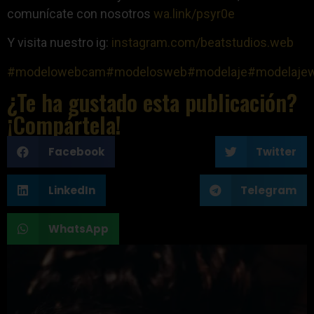
comunícate con nosotros
wa.link/psyr0e
Y visita nuestro ig:
instagram.com/beatstudios.web
#modelowebcam
#modelosweb
#modelaje
#modelaje
¿Te ha gustado esta publicación?
¡Compártela!
Facebook
Twitter
LinkedIn
Telegram
WhatsApp