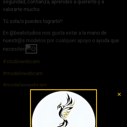
seguridad, confianza, aprendes a quererte y a
valorarte mucho.
Tú sola/o puedes lograrlo!!
En @beatstudios nos gusta estar a la mano de
nuestr@s modelos por cualquier apoyo o ayuda que
necesiten
#studiowebcam
#modelowebcam
#modelajewebcam
#agenciademodelos
¿Te ha gustado esta publicación?
¡Compártela!