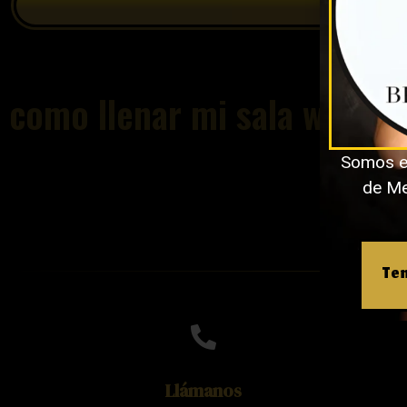
como llenar mi sala webca
Somos e
de Med
Ten
Llámanos