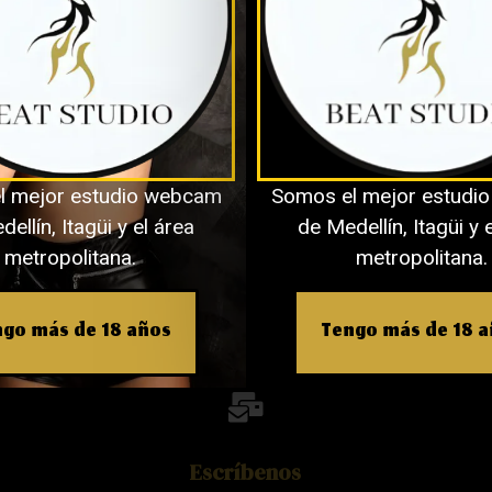
Obtener Una Entrevista.
m
l mejor estudio webcam
Somos el mejor estudi
ellín, Itagüi y el área
de Medellín, Itagüi y 
metropolitana.
metropolitana.
go más de 18 años
Tengo más de 18 
Escríbenos