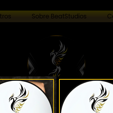
tros
Sobre BeatStudios
C