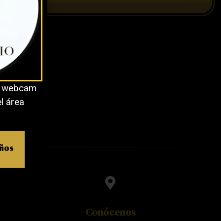
o webcam
el área
años
Conócenos