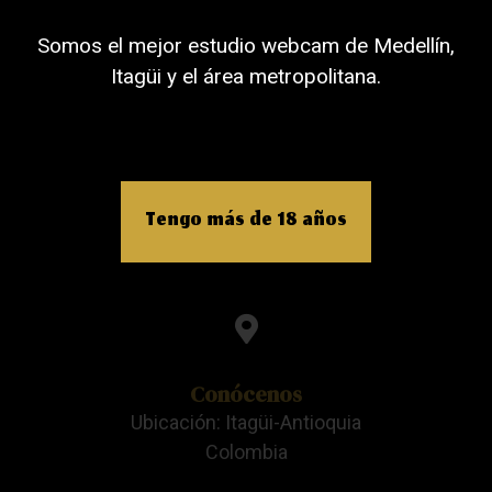
Somos el mejor estudio webcam de Medellín,
Llámanos
Itagüi y el área metropolitana.
Celular: +57 3205998956
Tengo más de 18 años
Escríbenos
Email: contacto@beatstudios.com.CO
Conócenos
Ubicación: Itagüi-Antioquia
Colombia