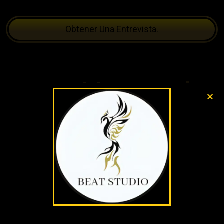
Obtener Una Entrevista.
como posicionarse en las
paginas como modelo
webcam