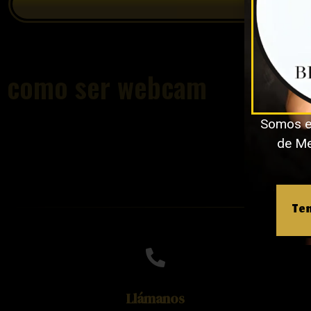
como ser webcam
Somos e
de Med
Ten
Llámanos