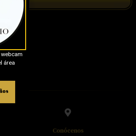
o webcam
el área
años
Conócenos