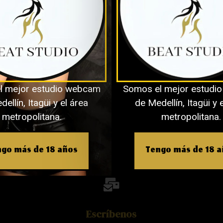
Obtener Una Entrevista.
l mejor estudio webcam
Somos el mejor estudi
ellín, Itagüi y el área
de Medellín, Itagüi y 
metropolitana.
metropolitana.
go más de 18 años
Tengo más de 18 
Escríbenos