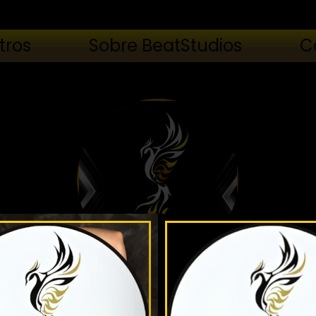
tros
Sobre BeatStudios
C