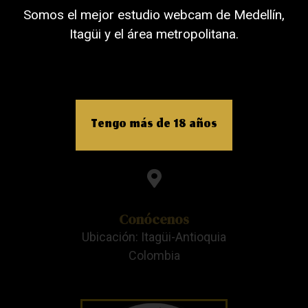
Somos el mejor estudio webcam de Medellín,
Llámanos
Itagüi y el área metropolitana.
Celular: +57 3205998956
Escríbenos
Tengo más de 18 años
Email: contacto@beatstudios.com.CO
Conócenos
Ubicación: Itagüi-Antioquia
Colombia