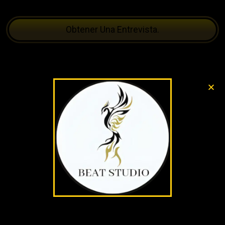
Obtener Una Entrevista.
como vestirme como
modelo webcam 2023