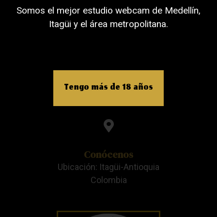
Somos el mejor estudio webcam de Medellín,
Llámanos
Itagüi y el área metropolitana.
Celular: +57 3205998956
Escríbenos
Tengo más de 18 años
Email: contacto@beatstudios.com.CO
Conócenos
Ubicación: Itagüi-Antioquia
Colombia