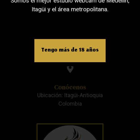
Somos el mejor estudio webcam de Medellín,
Celular: +57 3205998956
Itagüi y el área metropolitana.
Escríbenos
Tengo más de 18 años
Email: contacto@beatstudios.com.CO
Conócenos
Ubicación: Itagüi-Antioquia
Colombia