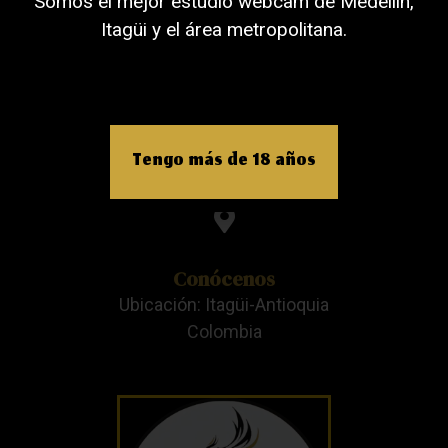
Somos el mejor estudio webcam de Medellín,
Celular: +57 3205998956
Itagüi y el área metropolitana.
Escríbenos
Tengo más de 18 años
Email: contacto@beatstudios.com.CO
Conócenos
Ubicación: Itagüi-Antioquia
Colombia