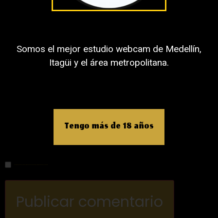
Nombre
Somos el mejor estudio webcam de Medellín,
Itagüi y el área metropolitana.
Correo electrónico
Tengo más de 18 años
Web
Guardar mi nombre, correo electrónico y sitio web en este navegador para la próxima vez que haga un comentario.