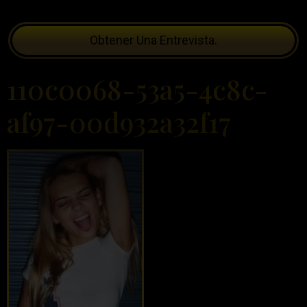
Obtener Una Entrevista.
110c0068-53a5-4c8c-
af97-00d932a32f17