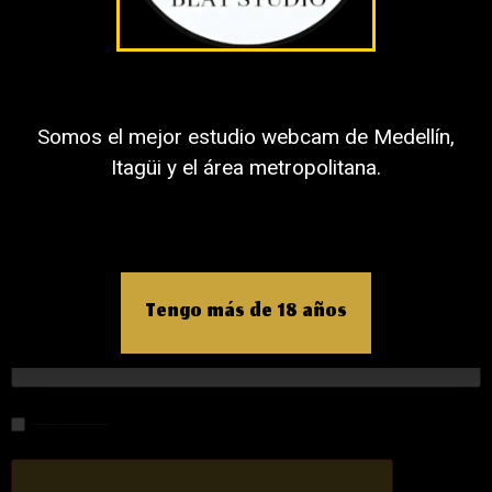
Nombre
Somos el mejor estudio webcam de Medellín,
Itagüi y el área metropolitana.
Correo electrónico
Tengo más de 18 años
Web
Guardar mi nombre, correo electrónico y sitio web en este navegador para la próxima vez que haga un comentario.