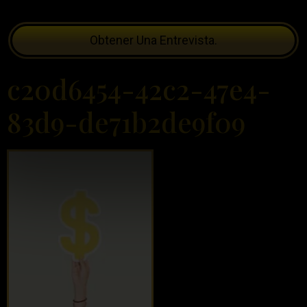
Obtener Una Entrevista.
c20d6454-42c2-47e4-
83d9-de71b2de9f09