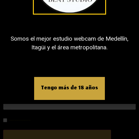
Nombre
Somos el mejor estudio webcam de Medellín,
Itagüi y el área metropolitana.
Correo electrónico
Tengo más de 18 años
Web
Guardar mi nombre, correo electrónico y sitio web en este navegador para la próxima vez que haga un comentario.