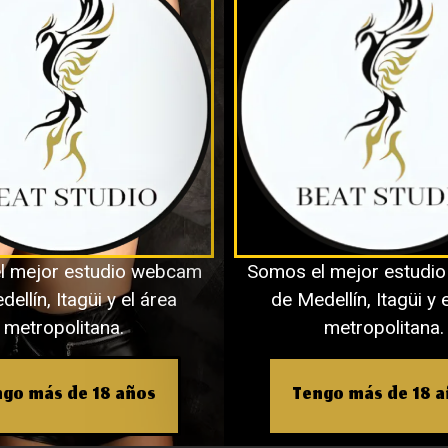
io
l mejor estudio webcam
Somos el mejor estudi
o electrónico no será publicada.
Los 
ellín, Itagüi y el área
de Medellín, Itagüi y 
metropolitana.
metropolitana.
n
*
go más de 18 años
Tengo más de 18 