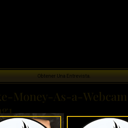
Obtener Una Entrevista.
ke-Money-As-a-Webcam
pg1_