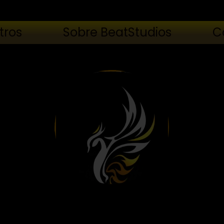
tros
Sobre BeatStudios
C