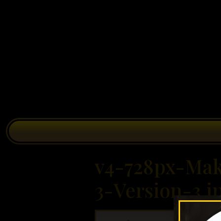
v4-728px-Ma
3-Version-3.j