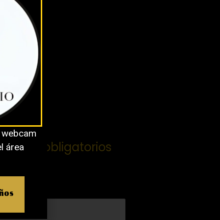
o webcam
campos obligatorios
el área
años