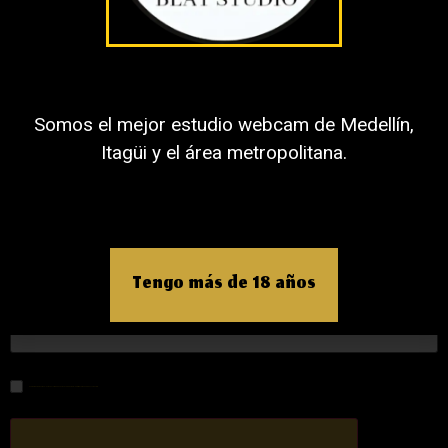
Nombre
Somos el mejor estudio webcam de Medellín,
Itagüi y el área metropolitana.
Correo electrónico
Tengo más de 18 años
Web
Guardar mi nombre, correo electrónico y sitio web en este navegador para la próxima vez que haga un comentario.