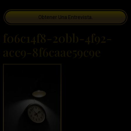
Obtener Una Entrevista.
f06c14f8-20bb-4f92-
acc9-8f6caae59c9e