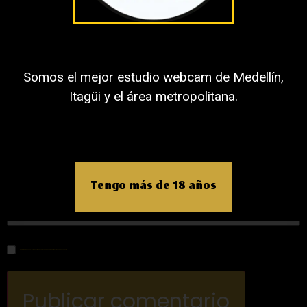
Nombre
Somos el mejor estudio webcam de Medellín,
Itagüi y el área metropolitana.
Correo electrónico
Tengo más de 18 años
Web
Guardar mi nombre, correo electrónico y sitio web en este navegador para la próxima vez que haga un comentario.