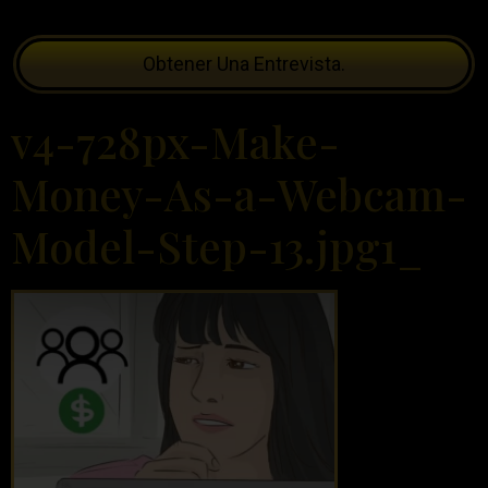
Obtener Una Entrevista.
v4-728px-Make-
Money-As-a-Webcam-
Model-Step-13.jpg1_