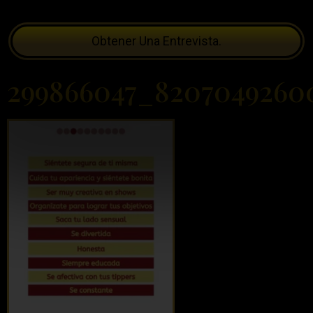
Obtener Una Entrevista.
299866047_8207049260