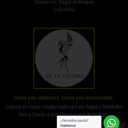
Ubicación: Itagüi-Antioquia
Colombia
Crece con confianza. Crece con beatstudios.
Somos el mejor studio webcam en Itagui y Medellín.
Ven y Únete a nuestro equipo de trabajo.
¿Necesitas ayuda?
Hablemos