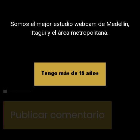
Nombre
Somos el mejor estudio webcam de Medellín,
Itagüi y el área metropolitana.
Correo electrónico
Web
Tengo más de 18 años
Guardar mi nombre, correo electrónico y sitio web en este navegador para la próxima vez que haga un comentario.