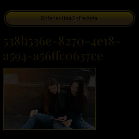
Obtener Una Entrevista.
538b536e-8270-4e18-
a594-a56ffc0637ce