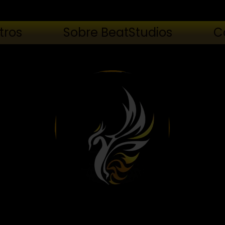
tros
Sobre BeatStudios
C