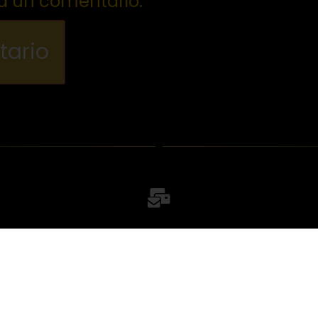
a un comentario.
Escríbenos
Email: contacto@beatstudios.com.CO