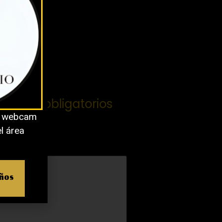
campos obligatorios
o webcam
el área
años