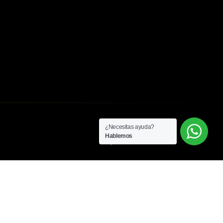
¿Necesitas ayuda?
Hablemos
Conócenos
Ubicación: Itagüi-Antioquia
Colombia