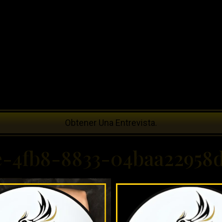
Obtener Una Entrevista.
e-4fb8-8833-04baa22958