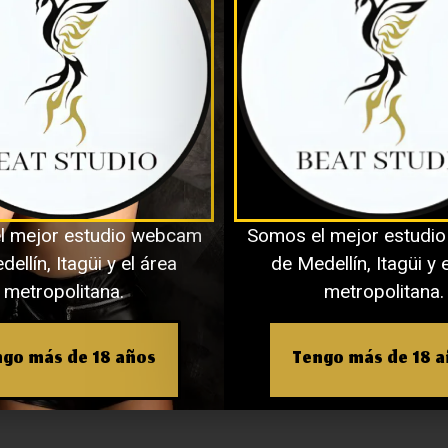
io
o electrónico no será publicada.
Los 
l mejor estudio webcam
Somos el mejor estudi
n
*
ellín, Itagüi y el área
de Medellín, Itagüi y 
metropolitana.
metropolitana.
go más de 18 años
Tengo más de 18 