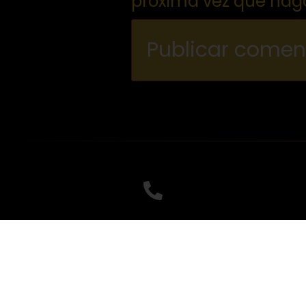
próxima vez que hag
Llámanos
Celular: +57 3205998956