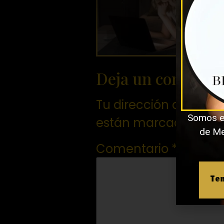
Deja un comentar
Tu dirección de corre
Somos e
están marcados co
de Med
Comentario
*
Ten