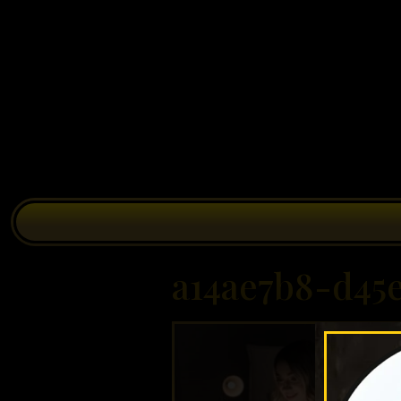
a14ae7b8-d45