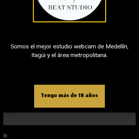
Somos el mejor estudio webcam de Medellín,
Nombre
Itagüi y el área metropolitana.
Correo electrónico
Tengo más de 18 años
Web
Guardar mi nombre, correo electrónico y sitio web en este navegador para la próxima vez que haga un comentario.