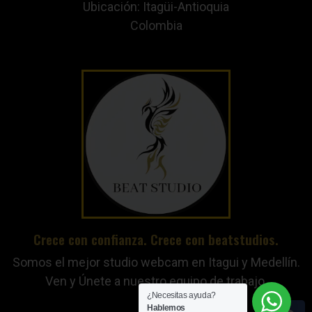
Ubicación: Itagüi-Antioquia
Colombia
Crece con confianza. Crece con beatstudios.
Somos el mejor studio webcam en Itagui y Medellín.
Ven y Únete a nuestro equipo de trabajo.
¿Necesitas ayuda?
Hablemos