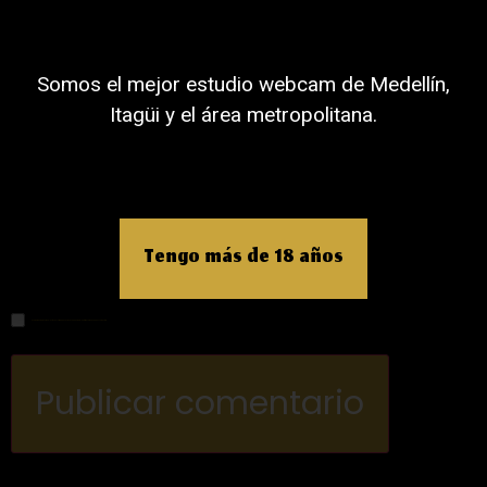
Nombre
Somos el mejor estudio webcam de Medellín,
Itagüi y el área metropolitana.
Correo electrónico
Web
Tengo más de 18 años
Guardar mi nombre, correo electrónico y sitio web en este navegador para la próxima vez que haga un comentario.