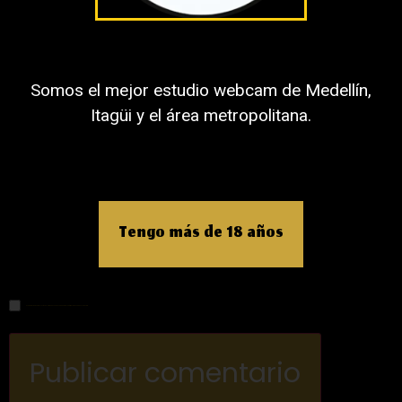
Nombre
Somos el mejor estudio webcam de Medellín,
Itagüi y el área metropolitana.
Correo electrónico
Tengo más de 18 años
Web
Guardar mi nombre, correo electrónico y sitio web en este navegador para la próxima vez que haga un comentario.