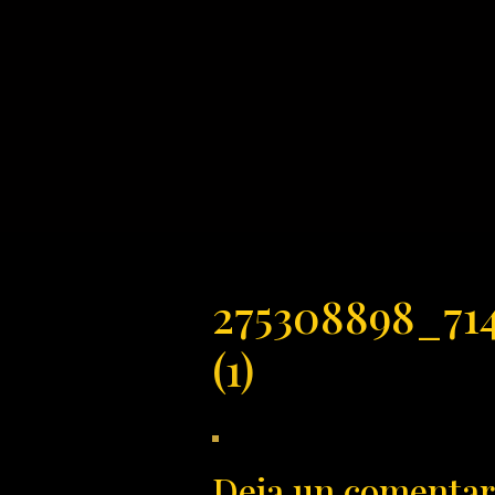
275308898_71
(1)
Deja un comentar