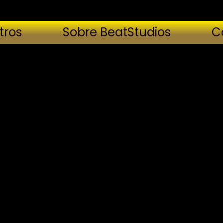
tros
Sobre BeatStudios
C