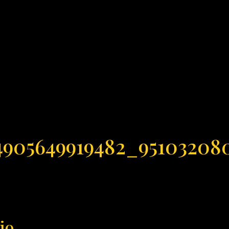
4905649919482_95103208
io